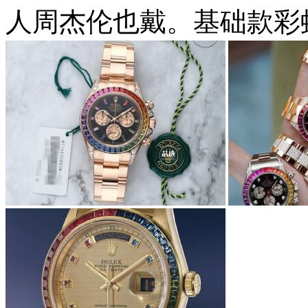
人周杰伦也戴。基础款彩虹