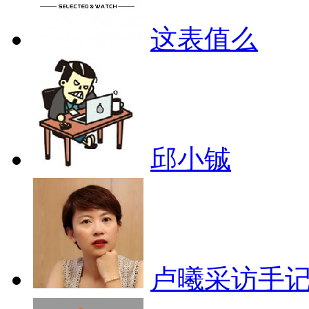
这表值么
邱小铖
卢曦采访手