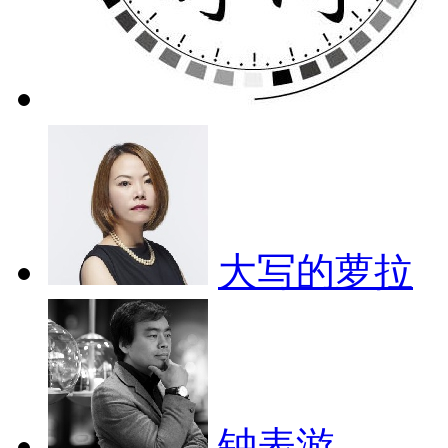
大写的萝拉
钟表游