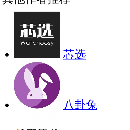
芯选
八卦兔