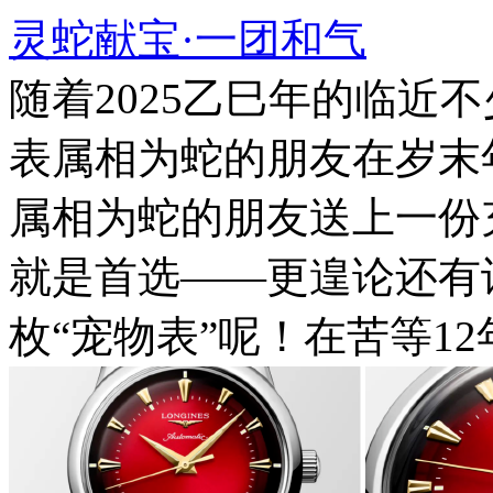
灵蛇献宝·一团和气
随着2025乙巳年的临近
表属相为蛇的朋友在岁末
属相为蛇的朋友送上一份
就是首选——更遑论还有
枚“宠物表”呢！在苦等12