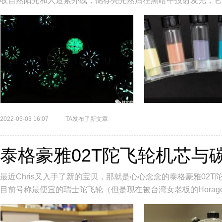
收自然阳光和人造紫外线，储存亮光然后在黑暗中投射发光；它是
2022-05-03 16:07
TA发布了新文章
泰格豪雅02T陀飞轮机芯与
最近Chris又入手了新的宝贝，那就是心心念念的泰格豪雅02T
目前号称最便宜的瑞士陀飞轮（但是现在被台湾女老板的Hora
认证陀飞轮计...