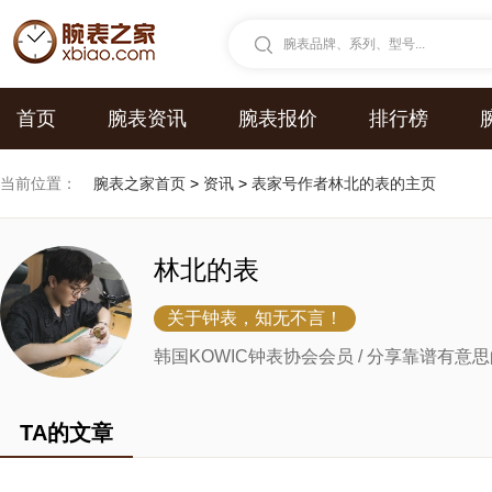
腕表品牌、系列、型号...
首页
腕表资讯
腕表报价
排行榜
当前位置：
腕表之家首页
>
资讯
>
表家号作者林北的表的主页
林北的表
关于钟表，知无不言！
韩国KOWIC钟表协会会员 / 分享靠谱有
TA的文章