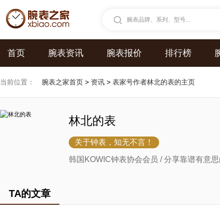
腕表品牌、系列、型号...
首页
腕表资讯
腕表报价
排行榜
当前位置：
腕表之家首页
>
资讯
>
表家号作者林北的表的主页
林北的表
关于钟表，知无不言！
韩国KOWIC钟表协会会员 / 分享靠谱有
TA的文章