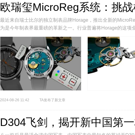
欧瑞玺MicroReg系统：
最近来自‬瑞士‬比尔‬的‬独立制表‬品牌‬Horage，推出全新‬的‬Micr
为是今年制表界最重磅的革新之一。行业普遍将Horage的这项全
2024-08-26 11:42
TA发布了新文章
D304飞剑，揭开新中国第