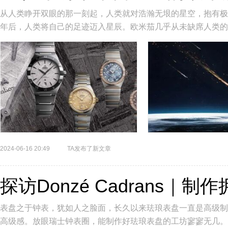
从人类睁开双眼的那一刻起，人类就对浩瀚无垠的星空，抱有极
年后，人类将自己的足迹迈入星辰。欧米茄几乎从未缺席人类的
任务，甚至商业航天。作为人类...
2024-06-16 20:49
TA发布了新文章
探访Donzé Cadrans｜
表盘之于钟表，犹如人之脸面，长久以来珐琅表盘一直是高级制
高级感。放眼瑞士钟表圈，能制作好珐琅表盘的工坊寥寥无几。除