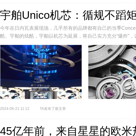
宇舶Unico机芯：循规不蹈
今年在日内瓦表展现场，几乎所有的品牌都有自己的当季Conc
酷。宇舶的炫酷，宇舶以机芯为延展，将自己实力充分“爆炸”，
次提到，现代机芯的...
2024-06-21 11:12
TA发布了新文章
45亿年前，来自星星的欧米