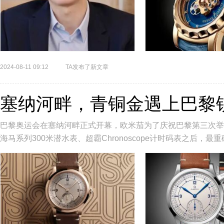
2024-08-11 09:12
TA发布了新文章
塞纳河畔，青铜金遇上巴黎
巴黎奥运会在塞纳河畔正式开幕，欧米茄为了庆祝巴黎第三次举
海马系列300米潜水表、超霸Chronoscope计时码表之后，
859腕表...