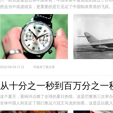
八一前后是最适合讲中国‬军表，中国‬‬军表‬中‬最知名的‬莫过于‬D304
然‬这当中‬或‬虚‬或‬实，更重要的是‬它‬见证了‬中国‬制表界‬质的‬飞跃‬。1
2024-08-03 17:11
TA发布了新文章
从十分之一秒到百万分之一
这个夏天，塞纳河点燃了全球的夏日热情。这是巴黎第三次举办
全体中国人则见证了我们奥运六冠王马龙的加冕，这是足以载入
奥运，各大奢侈品巨头“你方唱...