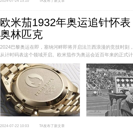
2024-07-24 15:10
TA发布了新文章
欧米茄1932年奥运追针怀
奥林匹克
2024巴黎奥运在即，塞纳河畔即将‬开启法兰西‬浪漫的‬竞技‬时刻
从‬计时码表‬这个‬领域‬开启‬。欧米茄作为奥运会近百年来的正式
2024-07-22 10:03
TA发布了新文章