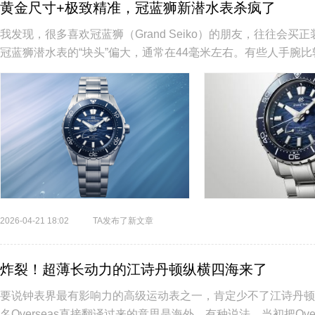
黄金尺寸+极致精准，冠蓝狮新潜水表杀疯了
我发现，很多喜欢冠蓝狮（Grand Seiko）的朋友，往往
冠蓝狮潜水表的“块头”偏大，通常在44毫米左右。有些人手腕
水表？以前确实...
2026-04-21 18:02
TA发布了新文章
炸裂！超薄长动力的江诗丹顿纵横四海来了
要说钟表界最有影响力的高级运动表之一，肯定少不了江诗丹顿（Vach
名Overseas直接翻译过来的意思是海外。有种说法，当初把Over